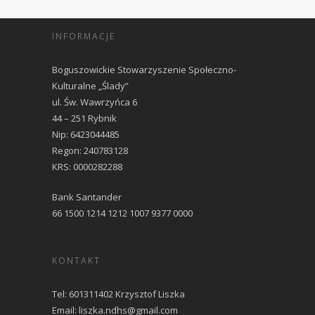
INFORMACJE
Boguszowickie Stowarzyszenie Społeczno-
Kulturalne „Ślady”
ul. Św. Wawrzyńca 6
44 – 251 Rybnik
Nip: 6423044485
Regon: 240783128
KRS: 0000282288
Bank Santander
66 1500 1214 1212 1007 9377 0000
KONTAKT
Tel: 601311402 Krzysztof Liszka
Email: liszka.ndhs@gmail.com