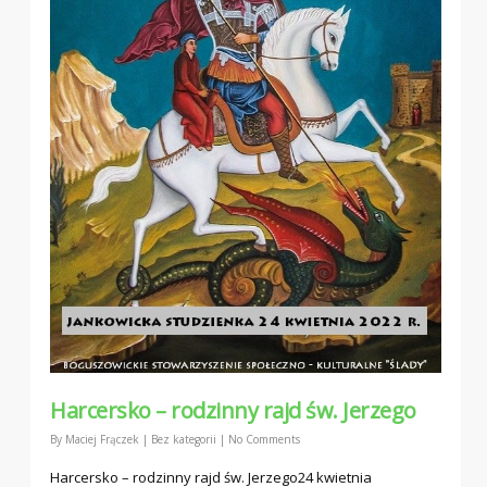
Harcersko – rodzinny rajd św. Jerzego
By
Maciej Frączek
|
Bez kategorii
|
No Comments
Harcersko – rodzinny rajd św. Jerzego24 kwietnia