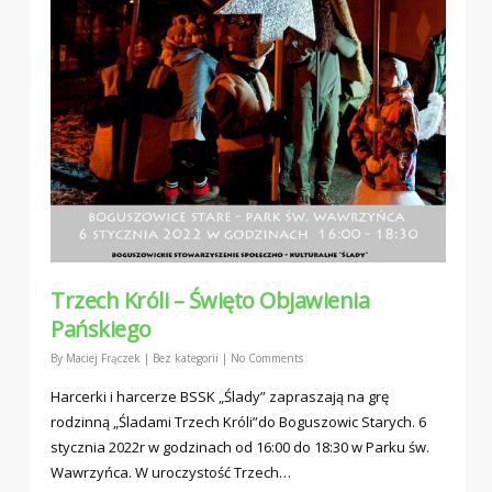
Trzech Króli – Święto Objawienia
Pańskiego
By
Maciej Frączek
|
Bez kategorii
|
No Comments
Harcerki i harcerze BSSK „Ślady” zapraszają na grę
rodzinną „Śladami Trzech Króli”do Boguszowic Starych. 6
stycznia 2022r w godzinach od 16:00 do 18:30 w Parku św.
Wawrzyńca. W uroczystość Trzech…