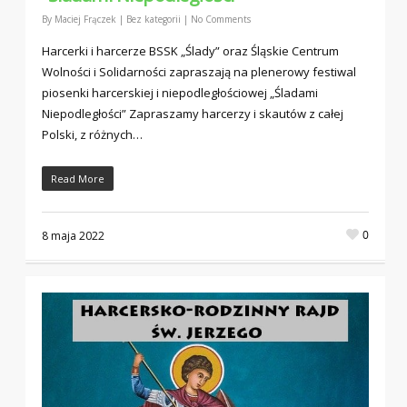
By
Maciej Frączek
|
Bez kategorii
|
No Comments
Harcerki i harcerze BSSK „Ślady” oraz Śląskie Centrum
Wolności i Solidarności zapraszają na plenerowy festiwal
piosenki harcerskiej i niepodległościowej „Śladami
Niepodległości” Zapraszamy harcerzy i skautów z całej
Polski, z różnych…
Read More
0
8 maja 2022