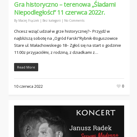
Gra historyczno – terenowa „Śladami
Niepodległości” 11 czerwca 2022r.
By
Maciej Frączek
|
Bez kategorii
|
No Comments
Chcesz wziąć udział w grze historycznej?– Przyjdź w
najbliższą sobotę na „Ogród Farski”Rybnik-Boguszowice
Stare ul. Małachowskiego 18– Zgłoś się na start o godzinie
11:00z przyjaciółmi, z rodziną, z dziadkami z…
Read More
0
10 czerwca 2022