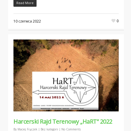
Read More
0
10 czerwca 2022
Harcerski Rajd Terenowy „HaRT” 2022
By
Maciej Frączek
|
Bez kategorii
|
No Comments