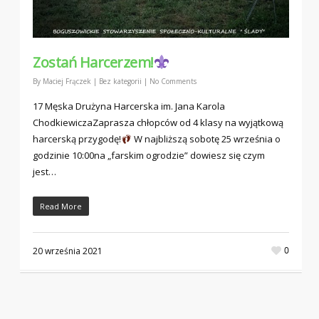
Zostań Harcerzem!
By
Maciej Frączek
|
Bez kategorii
|
No Comments
17 Męska Drużyna Harcerska im. Jana Karola
ChodkiewiczaZaprasza chłopców od 4 klasy na wyjątkową
harcerską przygodę!
W najbliższą sobotę 25 września o
godzinie 10:00na „farskim ogrodzie” dowiesz się czym
jest…
Read More
0
20 września 2021