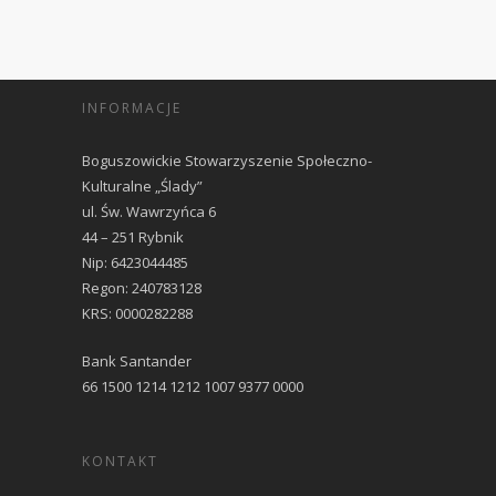
INFORMACJE
Boguszowickie Stowarzyszenie Społeczno-
Kulturalne „Ślady”
ul. Św. Wawrzyńca 6
44 – 251 Rybnik
Nip: 6423044485
Regon: 240783128
KRS: 0000282288
Bank Santander
66 1500 1214 1212 1007 9377 0000
KONTAKT