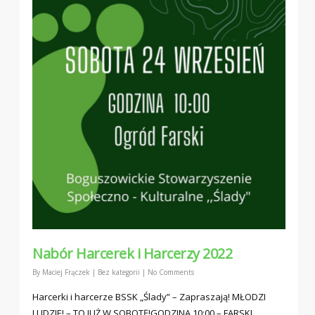
Nabór Harcerek i Harcerzy 2022
By
Maciej Frączek
|
Bez kategorii
|
No Comments
Harcerki i harcerze BSSK „Ślady” – Zapraszają! MŁODZI
LUDZIE! – TO JUŻ W SOBOTĘ!GODZINA 10:00 – FARSKI